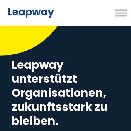
Zurück zu Leapway.de
Login
Kostenlos testen
Leapway
unterstützt
Organisationen,
zukunftsstark zu
bleiben.