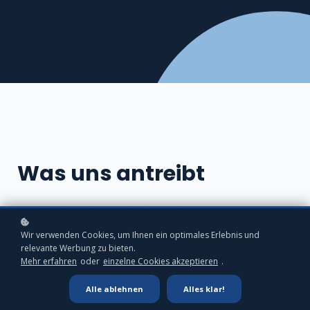
Was uns antreibt
Gestaltungskraft in Zeiten des Wandels
Wir verwenden Cookies, um Ihnen ein optimales Erlebnis und
relevante Werbung zu bieten.
Leapway wurde als Antwort auf die wachsenden
Mehr erfahren
oder
einzelne Cookies akzeptieren
.
Herausforderungen gegründet, denen sich viele Unternehmen
gegenübersehen: Der akute Mangel an Fachkräften, die
Alle ablehnen
Alles klar!
rasante Geschwindigkeit technologischen Fortschritts und eine