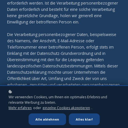
erforderlich werden. Ist die Verarbeitung personenbezogener
Daten erforderlich und besteht für eine solche Verarbeitung
keine gesetzliche Grundlage, holen wir generell eine
Einwilligung der betroffenen Person ein.
Die Verarbeitung personenbezogener Daten, beispielsweise
des Namens, der Anschrift, E-Mail-Adresse oder
Telefonnummer einer betroffenen Person, erfolgt stets im
Einklang mit der Datenschutz-Grundverordnung und in
Übereinstimmung mit den für die Leapway geltenden
landesspezifischen Datenschutzbestimmungen. Mittels dieser
Datenschutzerklärung möchte unser Unternehmen die
Öffentlichkeit über Art, Umfang und Zweck der von uns
erhobenen, genutzten und verarbeiteten personenbezogenen
Daten informieren. Ferner werden betroffene Personen
mittels dieser Datenschutzerklärung über die ihnen
Wir verwenden Cookies, um Ihnen ein optimales Erlebnis und
relevante Werbung zu bieten.
zustehenden Rechte aufgeklärt.
Mehr erfahren
oder
einzelne Cookies akzeptieren
.
Die Leapway hat als für die Verarbeitung Verantwortlicher
Alle ablehnen
Alles klar!
zahlreiche technische und organisatorische Maßnahmen